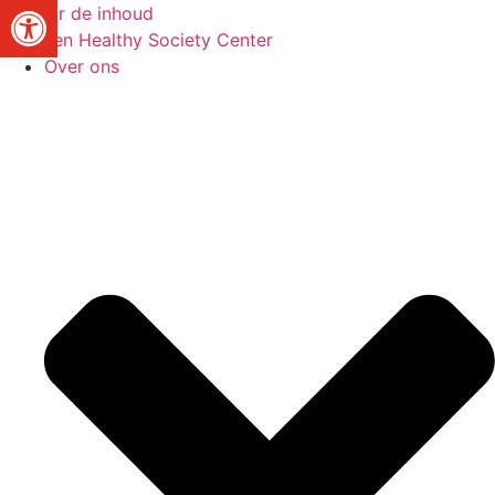
Toolbar openen
Ga naar de inhoud
Over ons