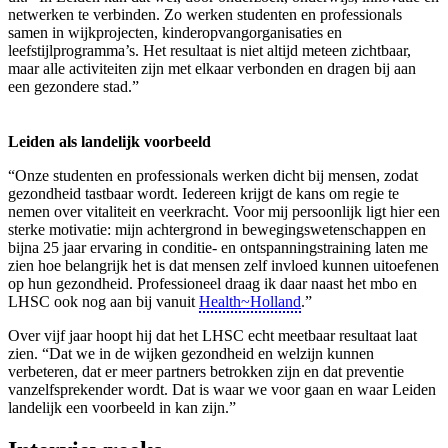
netwerken te verbinden. Zo werken studenten en professionals
samen in wijkprojecten, kinderopvangorganisaties en
leefstijlprogramma’s. Het resultaat is niet altijd meteen zichtbaar,
maar alle activiteiten zijn met elkaar verbonden en dragen bij aan
een gezondere stad.”
Leiden als landelijk voorbeeld
“Onze studenten en professionals werken dicht bij mensen, zodat
gezondheid tastbaar wordt. Iedereen krijgt de kans om regie te
nemen over vitaliteit en veerkracht. Voor mij persoonlijk ligt hier een
sterke motivatie: mijn achtergrond in bewegingswetenschappen en
bijna 25 jaar ervaring in conditie- en ontspanningstraining laten me
zien hoe belangrijk het is dat mensen zelf invloed kunnen uitoefenen
op hun gezondheid. Professioneel draag ik daar naast het mbo en
LHSC ook nog aan bij vanuit
Health~Holland
.”
Over vijf jaar hoopt hij dat het LHSC echt meetbaar resultaat laat
zien. “Dat we in de wijken gezondheid en welzijn kunnen
verbeteren, dat er meer partners betrokken zijn en dat preventie
vanzelfsprekender wordt. Dat is waar we voor gaan en waar Leiden
landelijk een voorbeeld in kan zijn.”