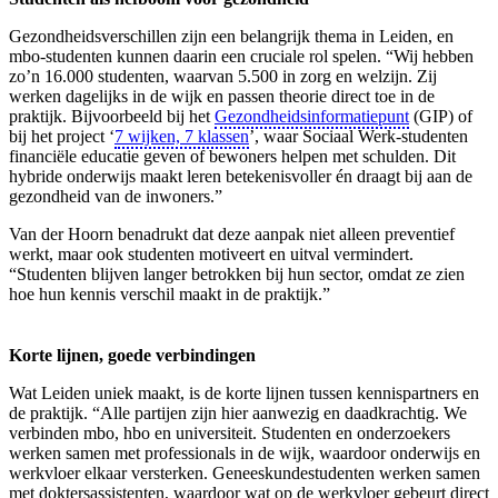
Gezondheidsverschillen zijn een belangrijk thema in Leiden, en
mbo-studenten kunnen daarin een cruciale rol spelen. “Wij hebben
zo’n 16.000 studenten, waarvan 5.500 in zorg en welzijn. Zij
werken dagelijks in de wijk en passen theorie direct toe in de
praktijk. Bijvoorbeeld bij het
Gezondheidsinformatiepunt
(GIP) of
bij het project ‘
7 wijken, 7 klassen
’, waar Sociaal Werk-studenten
financiële educatie geven of bewoners helpen met schulden. Dit
hybride onderwijs maakt leren betekenisvoller én draagt bij aan de
gezondheid van de inwoners.”
Van der Hoorn benadrukt dat deze aanpak niet alleen preventief
werkt, maar ook studenten motiveert en uitval vermindert.
“Studenten blijven langer betrokken bij hun sector, omdat ze zien
hoe hun kennis verschil maakt in de praktijk.”
Korte lijnen, goede verbindingen
Wat Leiden uniek maakt, is de korte lijnen tussen kennispartners en
de praktijk. “Alle partijen zijn hier aanwezig en daadkrachtig. We
verbinden mbo, hbo en universiteit. Studenten en onderzoekers
werken samen met professionals in de wijk, waardoor onderwijs en
werkvloer elkaar versterken. Geneeskundestudenten werken samen
met doktersassistenten, waardoor wat op de werkvloer gebeurt direct