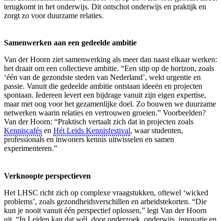
terugkomt in het onderwijs. Dit ontschot onderwijs en praktijk en
zorgt zo voor duurzame relaties.
Samenwerken aan een gedeelde ambitie
Van der Hoorn ziet samenwerking als meer dan naast elkaar werken:
het draait om een collectieve ambitie. “Een stip op de horizon, zoals
‘één van de gezondste steden van Nederland’, wekt urgentie en
passie. Vanuit die gedeelde ambitie ontstaan ideeën en projecten
spontaan. Iedereen levert een bijdrage vanuit zijn eigen expertise,
maar met oog voor het gezamenlijke doel. Zo bouwen we duurzame
netwerken waarin relaties en vertrouwen groeien.” Voorbeelden?
Van der Hoorn: “Praktisch vertaalt zich dat in projecten zoals
Kenniscafés
en
Hét Leids Kennisfestival
, waar studenten,
professionals en inwoners kennis uitwisselen en samen
experimenteren.”
Verknoopte perspectieven
Het LHSC richt zich op complexe vraagstukken, oftewel ‘wicked
problems’, zoals gezondheidsverschillen en arbeidstekorten. “Die
kun je nooit vanuit één perspectief oplossen,” legt Van der Hoorn
uit. “In Leiden kan dat wél, door onderzoek, onderwijs, innovatie en