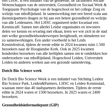
Het LHSC is een initiatief van de gemeente, de faculteiten Sociale
Wetenschappen van de universiteit, Gezondheid en Sociaal Werk &
Toegepaste Psychologie van de hogeschool en het college Zorg en
welzijn van mboRijnland. In samenwerking met een breed scala aan
(kennis)partners dragen ze bij aan een betere gezondheid en welzijn
van alle Leidenaren. Het LHSC organiseert ieder kwartaal een
Kenniscafé. Samen met allerlei Leidse organisaties en inwoners
delen we kennis en ervaring met elkaar, leren we wie zich in de stad
met welke gezondheidsonderwerpen bezighoudt, en stimuleren we
zo samenwerkingen. Een ander voorbeeld is het Leids
Kennisfestival, tijdens de eerste editie in 2024 kwamen ruim 1.500
bezoekers naar de Hooglandse Kerk. Ook in 2025 kwamen
honderden bezoekers van alle leeftijden samen om te ontdekken hoe
onderzoekers van mboRijnland, Hogeschool Leiden, Universiteit
Leiden en anderen werken aan een gezonde samenleving.
Dutch Bio Science week
De Dutch Bio Science Week is een initiatief van Stichting Leiden
Bio Science Park, Leiden&Partners, LHSC en Leiden Kennisstad,
waaraan meer dan 40 stadspartners deelnemen. Tijdens de eerste
editie in 2024 waren er 1500 bezoekers. In 2025 waren er 2400
bezoekers.
Gezondheidsinformatiepunt (GIP)