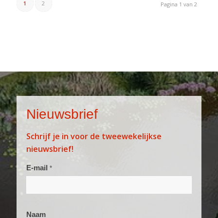
1
2
Pagina 1 van 2
Nieuwsbrief
Schrijf je in voor de tweewekelijkse
nieuwsbrief!
Aanmelden
E-mail
*
nieuwsbrief
Naam