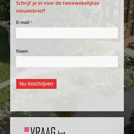
Schrijf je in voor de tweewekelijkse
nieuwsbrief!
Aanmelden
E-mail
*
nieuwsbrief
Naam
Nu inschrijven