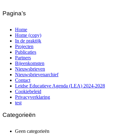
Pagina’s
Home
Home (copy)
In de praktijk
Projecten
Publicaties
Partners
Bijeenkomsten
Nieuwsbrieven
Nieuwsbrievenarchief
Contact
Leidse Educatieve Agenda (LEA) 2024-2028
Cookiebeleid
Privacyverklaring
test
Categorieën
Geen categorieën