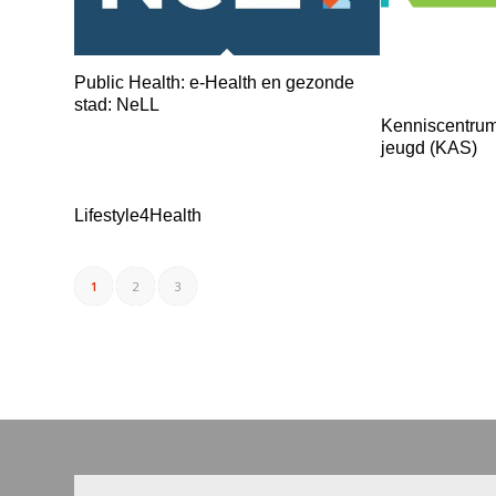
Public Health: e-Health en gezonde
stad: NeLL
Kenniscentrum 
jeugd (KAS)
Lifestyle4Health
1
2
3