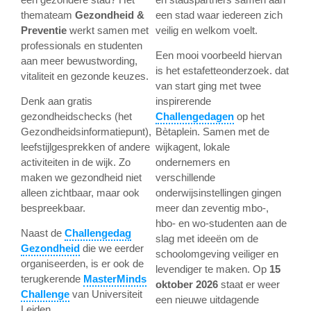
themateam
Gezondheid &
een stad waar iedereen zich
Preventie
werkt samen met
veilig en welkom voelt.
professionals en studenten
Een mooi voorbeeld hiervan
aan meer bewustwording,
is het estafetteonderzoek. dat
vitaliteit en gezonde keuzes.
van start ging met twee
Denk aan gratis
inspirerende
gezondheidschecks (het
Challengedagen
op het
Gezondheidsinformatiepunt),
Bètaplein. Samen met de
leefstijlgesprekken of andere
wijkagent, lokale
activiteiten in de wijk. Zo
ondernemers en
maken we gezondheid niet
verschillende
alleen zichtbaar, maar ook
onderwijsinstellingen gingen
bespreekbaar.
meer dan zeventig mbo-,
hbo- en wo-studenten aan de
Naast de
Challengedag
slag met ideeën om de
Gezondheid
die we eerder
schoolomgeving veiliger en
organiseerden, is er ook de
levendiger te maken. Op
15
terugkerende
MasterMinds
oktober 2026
staat er weer
Challenge
van Universiteit
een nieuwe uitdagende
Leiden.