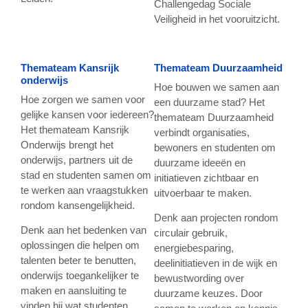
Challengedag Sociale
Veiligheid in het vooruitzicht.
Themateam Kansrijk
Themateam Duurzaamheid
onderwijs
Hoe bouwen we samen aan
Hoe zorgen we samen voor
een duurzame stad? Het
gelijke kansen voor iedereen?
themateam Duurzaamheid
Het themateam Kansrijk
verbindt organisaties,
Onderwijs brengt het
bewoners en studenten om
onderwijs, partners uit de
duurzame ideeën en
stad en studenten samen om
initiatieven zichtbaar en
te werken aan vraagstukken
uitvoerbaar te maken.
rondom kansengelijkheid.
Denk aan projecten rondom
Denk aan het bedenken van
circulair gebruik,
oplossingen die helpen om
energiebesparing,
talenten beter te benutten,
deelinitiatieven in de wijk en
onderwijs toegankelijker te
bewustwording over
maken en aansluiting te
duurzame keuzes. Door
vinden bij wat studenten