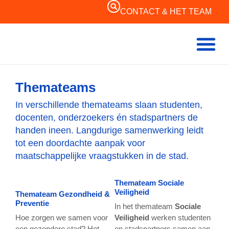
CONTACT & HET TEAM
DOE MEE
VOOR DE BUURT
ALLE PROJECTEN OP DE KAART
OVER ONS
Themateams
In verschillende themateams slaan studenten,
docenten, onderzoekers én stadspartners de
handen ineen. Langdurige samenwerking leidt
tot een doordachte aanpak voor
maatschappelijke vraagstukken in de stad.
Themateam Sociale
Veiligheid
Themateam Gezondheid &
Preventie
In het themateam
Sociale
Hoe zorgen we samen voor
Veiligheid
werken studenten
een gezondere stad? Het
en stadspartners samen aan